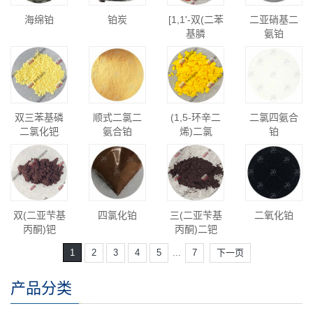
海绵铂
铂炭
[1,1'-双(二苯
二亚硝基二
基膦
氨铂
双三苯基磷
顺式二氯二
(1,5-环辛二
二氯四氨合
二氯化钯
氨合铂
烯)二氯
铂
双(二亚芐基
四氯化铂
三(二亚苄基
二氧化铂
丙酮)钯
丙酮)二钯
...
1
2
3
4
5
7
下一页
产品分类