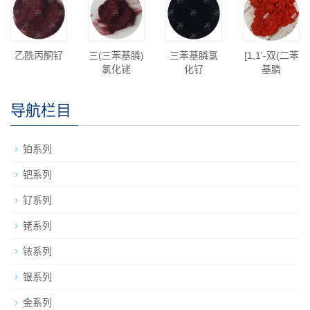
乙酰丙酮钌
三(三苯基膦)
三苯基膦氯
[1,1'-双(二苯
氯化铑
化钌
基膦
导航栏目
铂系列
钯系列
钌系列
铑系列
铱系列
银系列
金系列