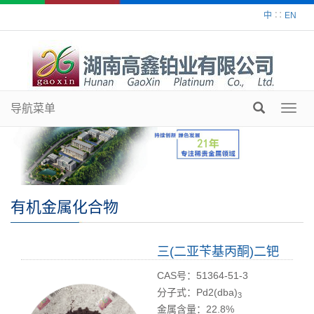
中
∷
EN
导航菜单
Toggl
navig
有机金属化合物
三(二亚苄基丙酮)二钯
CAS号：51364-51-3
分子式：Pd2(dba)
3
金属含量：22.8%